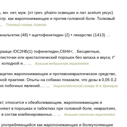
. нет, муж. (от греч. phaino освещаю и лат. acetum уксус)
потр. как жаропонижающее и против головной боли. Толковый
0 …
Толковый словарь Ушакова
анальгетик (48) • ацетофенетидин (2) • лекарство (1413) …
парааце /ОС2НБ(1) тофенетидин,С6Н4<; . Бесцветные,
сточки или кристаллический порошок без запаха и вкуса; t°
0 ч. холодной и… …
Большая медицинская энциклопедия
ацетин жаропонижающее и противоневралгическое средство,
й практике. Опыты на собаках показали, что дозы в 0,05 0,2
аких побочных явлений.… …
Энциклопедический словарь Ф.А. Брокгауза
 относится к обезболивающим, жаропонижающим и
яют в порошках и таблетках при головной боли, невралгиях,
одит в состав комбинированных… …
Большая советская энциклопедия
, употребляющийся как жаропонижающее и болеутоляющее