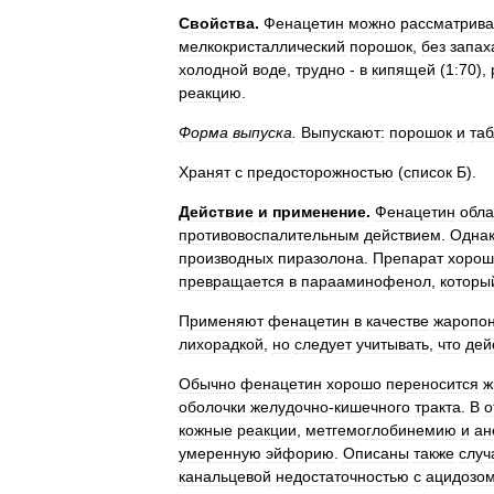
Свойства
.
Фенацетин
можно
рассматрива
мелкокристаллический
порошок
,
без
запах
холодной
воде
,
трудно
-
в
кипящей
(
1:70
),
реакцию
.
Форма
выпуска
.
Выпускают:
порошок
и
таб
Хранят
с
предосторожностью
(
список
Б
).
Действие
и
применение
.
Фенацетин
обла
противовоспалительным
действием
.
Одна
производных
пиразолона
.
Препарат
хорош
превращается
в
парааминофенол
,
которы
Применяют
фенацетин
в
качестве
жаропо
лихорадкой
,
но
следует
учитывать
,
что
дей
Обычно
фенацетин
хорошо
переносится
ж
оболочки
желудочно
-
кишечного
тракта
.
В
о
кожные
реакции
,
метгемоглобинемию
и
ан
умеренную
эйфорию
.
Описаны
также
случ
канальцевой
недостаточностью
с
ацидозо