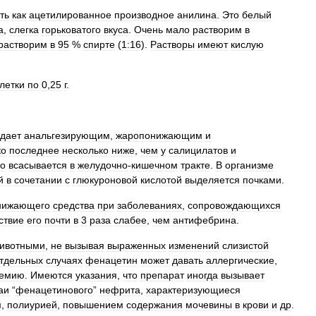
ть
как
ацетилированное
производное
анилина
.
Это
белый
а
,
слегка
горьковатого
вкуса
.
Очень
мало
растворим
в
растворим
в
95
%
спирте
(
1:16
).
Растворы
имеют
кислую
летки
по
0
,
25
г
.
дает
анальгезирующим
,
жаропонижающим
и
ко
последнее
несколько
ниже
,
чем
у
салицилатов
и
о
всасывается
в
желудочно
-
кишечном
тракте
.
В
организме
й
в
сочетании
с
глюкуроновой
кислотой
выделяется
почками
.
нижающего
средства
при
заболеваниях
,
сопровождающихся
ствие
его
почти
в
3
раза
слабее
,
чем
антифебрина
.
ивотными
,
не
вызывая
выраженных
изменений
слизистой
тдельных
случаях
фенацетин
может
давать
аллергические
,
емию
.
Имеются
указания
,
что
препарат
иногда
вызывает
аи
“
фенацетинового
”
нефрита
,
характеризующиеся
м
,
полиурией
,
повышением
содержания
мочевины
в
крови
и
др
.