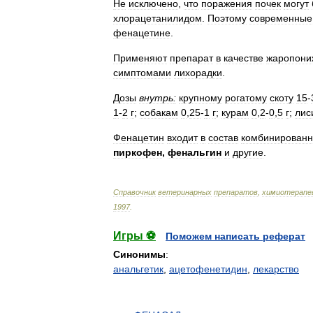
Не
исключено
,
что
поражения
почек
могут
хлорацетанилидом
.
Поэтому
современные
фенацетине
.
Применяют
препарат
в
качестве
жаропон
симптомами
лихорадки
.
Дозы
внутрь
:
крупному
рогатому
скоту
15
-
1
-
2
г
;
собакам
0
,
25
-
1
г
;
курам
0
,
2
-
0
,
5
г
;
лис
Фенацетин
входит
в
состав
комбинирован
пиркофен
,
фенальгин
и
другие
.
Справочник
ветеринарных
препаратов
,
химиотерапе
1997
.
Игры ⚽
Поможем написать реферат
Синонимы
:
анальгетик
,
ацетофенетидин
,
лекарство