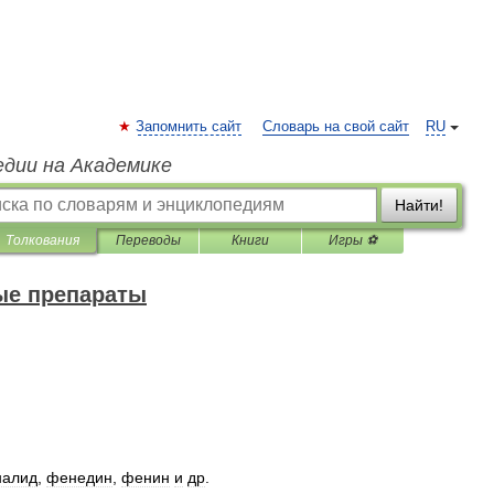
Запомнить сайт
Словарь на свой сайт
RU
едии на Академике
Найти!
Толкования
Переводы
Книги
Игры ⚽
ые препараты
налид
,
фенедин
,
фенин
и
др
.