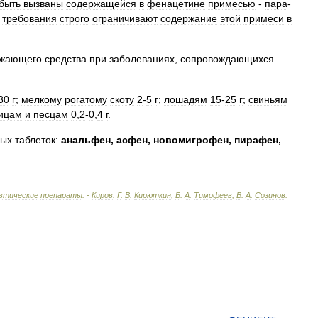
быть
вызваны
содержащейся
в
фенацетине
примесью
-
пара
-
требования
строго
ограничивают
содержание
этой
примеси
в
ижающего
средства
при
заболеваниях
,
сопровождающихся
30
г
;
мелкому
рогатому
скоту
2
-
5
г
;
лошадям
15
-
25
г
;
свиньям
ицам
и
песцам
0
,
2
-
0
,
4
г
.
ных
таблеток:
анальфен
,
асфен
,
новомигрофен
,
пирафен
,
втические
препараты
. -
Киров
.
Г
.
В
.
Кирюткин
,
Б
.
А
.
Тимофеев
,
В
.
А
.
Созинов
.