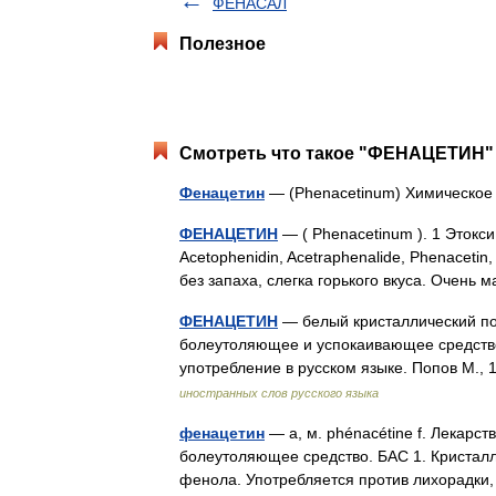
ФЕНАСАЛ
Полезное
Смотреть что такое "ФЕНАЦЕТИН" 
Фенацетин
— (Phenacetinum) Химическо
ФЕНАЦЕТИН
— ( Phenacetinum ). 1 Этокс
Aсеtophenidin, Acetraphenalide, Phenaceti
без запаха, слегка горького вкуса. Очен
ФЕНАЦЕТИН
— белый кристаллический пор
болеутоляющее и успокаивающее средство
употребление в русском языке. Попов М
иностранных слов русского языка
фенацетин
— а, м. phénacétine f. Лекар
болеутоляющее средство. БАС 1. Кристалл
фенола. Употребляется против лихорадки