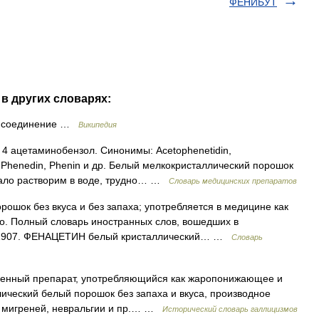
ФЕНИБУТ
в других словарях:
е соединение …
Википедия
и 4 ацетаминобензол. Синонимы: Acetophenetidin,
n, Phenedin, Phenin и др. Белый мелкокристаллический порошок
ь мало растворим в воде, трудно… …
Словарь медицинских препаратов
ошок без вкуса и без запаха; употребляется в медицине как
. Полный словарь иностранных слов, вошедших в
., 1907. ФЕНАЦЕТИН белый кристаллический… …
Словарь
ственный препарат, употребляющийся как жаропонижающее и
ический белый порошок без запаха и вкуса, производное
, мигреней, невральгии и пр.… …
Исторический словарь галлицизмов