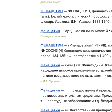
русского языка
ФЕНАЦЕТИН
— ФЕНАЦЕТИН, фенацетина, мн
(апт.). Белый кристаллический порошок, у
словарь Ушакова. Д.Н. Ушаков. 1935 194
фенацетин
— сущ., кол во синонимов: 3 • 
Словарь синонимов
ФЕНАЦЕТИН
— (Phenacetinum)(<I> VІI), 
NHCOCH3 (4) блестящие кристаллические ли
плавл. 134 135°; Ф. растворяется в 1 40
Фенацетин
— (хим.) см. Фенетидины. Фен
нашедшее широкое применение во врачебно
на кило веса животного не вызывают ник
и И.А. Ефрона
Фенацетин
— лекарственный препарат;
противовоспалительным средствам. Примен
т. н. простудных заболеваниях и т.д. Вх
Фенацетин
— м. Лекарственный препарат